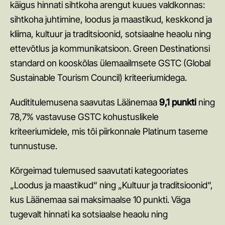
käigus hinnati sihtkoha arengut kuues valdkonnas:
Soovitused ettevõtlikule kohalikule: mida turistile
sihtkoha juhtimine, loodus ja maastikud, keskkond ja
pakkuda?
kliima, kultuur ja traditsioonid, sotsiaalne heaolu ning
Kuidas olla ligipääsetav?
ettevõtlus ja kommunikatsioon. Green Destinationsi
Trendid, millega arvestada
standard on kooskõlas ülemaailmsete GSTC (Global
Sustainable Tourism Council) kriteeriumidega.
Kuidas pakkuda ärituristile sobivat teenust?
Audititulemusena saavutas Läänemaa
9,1 punkti
ning
Abiks turundamisel
78,7% vastavuse GSTC kohustuslikele
kriteeriumidele, mis tõi piirkonnale Platinum taseme
Eestit tutvustav fotopank
tunnustuse.
Brand Estonia toolbox
Kõrgeimad tulemused saavutati kategooriates
Visitestonia.com ja puhkaeestis.ee võimalused
„Loodus ja maastikud“ ning „Kultuur ja traditsioonid“,
Visit Tallinna meediapank
kus Läänemaa sai maksimaalse 10 punkti. Väga
Google Business Profile - milleks ja kuidas?
tugevalt hinnati ka sotsiaalse heaolu ning