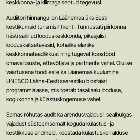
keskkonna- ja kliimaga seotud tegevusi.
Rannarootsi voldik
Visit Haapsalu trükised
Audiitori hinnangul on Läänemaa üks Eesti
kestlikumaid turismisihtkohti. Tunnustati piirkonna
Eestit tutvustavad võõrkeelsed trükised
hästi säilinud looduskeskkonda, pikaajalisi
Lääne-Harju valla turismikataloog: Vald täis elamusi
looduskaitsetavasid, kohalike elanike
keskkonnateadlikkust ning tugevat koostööd
Kasulikud viited ja juhised
omavalitsuste, ettevõtjate ja partnerite vahel. Olulise
väärtusena toodi esile ka Läänemaa kuulumine
Turismiinfo haldamine Puhkaeestis.ee veebilehel
UNESCO Lääne-Eesti saarestiku biosfääri
Turismiinfovõrgustik
programmialasse, mis toetab tasakaalu looduse,
kogukonna ja külastuskogemuse vahel.
Turismiseadus
Majutusteenuse osutamise nõuded
Samas rõhutas audit ka arendusvajadusi, sealhulgas
vajadust süsteemsemalt koguda külastus- ja
Kvaliteedimärgised Eesti turismis
kestlikkuse andmeid, koostada külastuskorralduse
Green Key