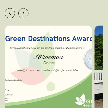
Turismistatistika andmebaasid
Välisriikides tehtud turismiuuringud Eesti kohta
Kestliku turismi uuring
Üüripindade statistika
Väliskülastajate piiriuuring 2023-24
Eesti turismisektori tööjõu ja oskuste vajaduse uuring
2022
Kliendi tagasiside mõõtmise tööriist Review Pro
Turismialased uurimustööd
Kultuuriturismitoodete arendamine Eesti mõisate näitel.
Maarika Joa