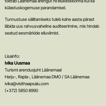
toetab Läänemaa arengut nii elukeskkonna kui ka
külastuskogemuse parandamisel.
Juhend ligipääsetavate ja kaasavate veeturismioodete
loomiseks
Tunnustuse säilitamiseks tuleb kahe aasta pärast
läbida uus rahvusvaheline auditeerimine, mis hindab
Turismiuuringud ja statistika
seatud eesmärkide elluviimist.
Kohalike elanike rahulolu turismiga: Harju-, Lääne- ja
Raplamaa, 2025
Uuring "Lühiajaline üüriturg Eestis", september 2025
Lisainfo:
Ivika Uusmaa
Eesti turismi regionaalse mõju analüüs. MKM, 2024
Turismi arendusjuht Läänemaal
Eesti muuseumide ja elamuskeskuste tuntus ja maine
Harju-, Rapla-, Läänemaa DMO / SA Läänemaa
2023
ivika@visithaapsalu.com
Harju-, Rapla-, Läänemaa ja Tallinna linna klienditeekonna
(+372) 5850 8990
uuring 2022
Turismiarengu ülevaated