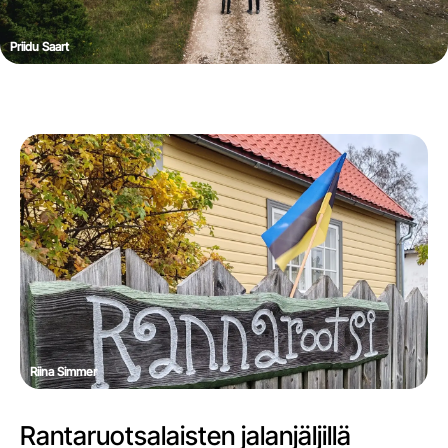
Priidu Saart
Riina Simmer
Rantaruotsalaisten jalanjäljillä