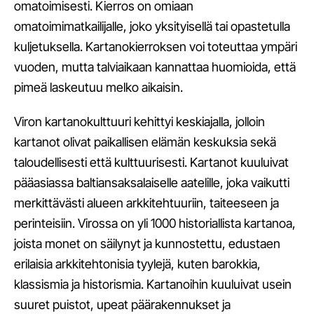
omatoimisesti. Kierros on omiaan
omatoimimatkailijalle, joko yksityisellä tai opastetulla
kuljetuksella. Kartanokierroksen voi toteuttaa ympäri
vuoden, mutta talviaikaan kannattaa huomioida, että
pimeä laskeutuu melko aikaisin.
Viron kartanokulttuuri kehittyi keskiajalla, jolloin
kartanot olivat paikallisen elämän keskuksia sekä
taloudellisesti että kulttuurisesti. Kartanot kuuluivat
pääasiassa baltiansaksalaiselle aatelille, joka vaikutti
merkittävästi alueen arkkitehtuuriin, taiteeseen ja
perinteisiin. Virossa on yli 1000 historiallista kartanoa,
joista monet on säilynyt ja kunnostettu, edustaen
erilaisia arkkitehtonisia tyylejä, kuten barokkia,
klassismia ja historismia. Kartanoihin kuuluivat usein
suuret puistot, upeat päärakennukset ja