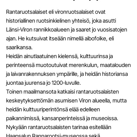
Rantaruotsalaiset eli vironruotsalaiset ovat
historiallinen ruotsinkielinen yhteisö, joka asutti
Länsi-Viron rannikkoalueen ja saaret jo vuosisatojen
ajan. He kutsuivat itseään nimellä aibofolke, eli
saarikansa.
Heidän ainutlaatuinen kielensä, kulttuurinsa ja
perinteensä muotoutuivat merenkulun, maatalouden
ja laivanrakennuksen ympärille, ja heidän historiansa
juontaa juurensa jo 1200-luvulle.
Toinen maailmansota katkaisi rantaruotsalaisten
keskeytyksettömän asumisen Viron alueella, mutta
heidän kulttuuriperintönsä elää edelleen
paikannimissä, kansanperinteissä ja museoissa.
Nykyään rantaruotsalaisten tarinaa esitellään
Haapsalun Rannarootsi-museossa sekä