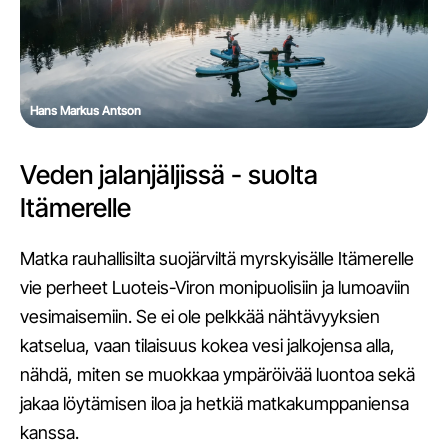
Hans Markus Antson
Veden jalanjäljissä - suolta
Itämerelle
Matka rauhallisilta suojärviltä myrskyisälle Itämerelle
vie perheet Luoteis-Viron monipuolisiin ja lumoaviin
vesimaisemiin. Se ei ole pelkkää nähtävyyksien
katselua, vaan tilaisuus kokea vesi jalkojensa alla,
nähdä, miten se muokkaa ympäröivää luontoa sekä
jakaa löytämisen iloa ja hetkiä matkakumppaniensa
kanssa.