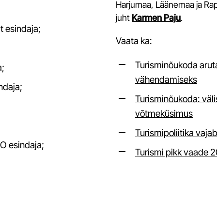
Turismistatistika andmebaasid
Harjumaa, Läänemaa ja Rap
Välisriikides tehtud turismiuuringud Eesti kohta
juht
Karmen Paju
.
t esindaja;
Kestliku turismi uuring
Vaata ka:
Üüripindade statistika
Väliskülastajate piiriuuring 2023-24
Turisminõukoda aruta
a;
vähendamiseks
Eesti turismisektori tööjõu ja oskuste vajaduse
indaja;
uuring 2022
Turisminõukoda: välis
Kliendi tagasiside mõõtmise tööriist Review Pro
võtmeküsimus
Turismipoliitika vaja
 esindaja;
Turismi pikk vaade 