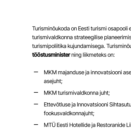
liidestamistoetus
Muinsuskaitseameti toetused
Rahvusvaheliste konverentside toetus
Turisminõukoda on Eesti turismi osapooli 
turismivaldkonna strateegilise planeerimis
Kasulikud viited ja juhised
turismipoliitika kujundamisega. Turismin
tööstusminister
ning liikmeteks on:
Turismiinfo haldamine Puhkaeestis.ee veebilehel
Turismiinfovõrgustik
MKM majanduse ja innovatsiooni asek
Turismiseadus
asejuht;
Majutusteenuse osutamise nõuded
MKM turismivaldkonna juht;
Kvaliteedimärgised Eesti turismis
Ettevõtluse ja Innovatsiooni Sihtasut
Green Key
fookusvaldkonnajuht;
Keskkonnajuhtimise juhend Green Key süsteemi
rakendamiseks
MTÜ Eesti Hotellide ja Restoranide Lii
Kestlik turism