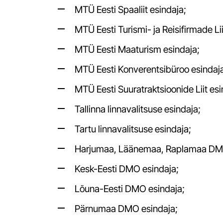
MTÜ Eesti Spaaliit esindaja;
Kestliku turismi sammuseadja
MTÜ Eesti Turismi- ja Reisifirmade Lii
Keskkonnahoidlike sündmuste riiklik juhis
Ülemaailmsed säästva arengu eesmärgid
MTÜ Eesti Maaturism esindaja;
Juhend loodusturismi toodete ja teenuste
MTÜ Eesti Konverentsibüroo esindaj
arendamiseks ja pakkumiseks
MTÜ Eesti Suuratraktsioonide Liit es
Loode-Eesti geopargi strateegia aastani 2031
VTA vähese tähtsusega abi
Tallinna linnavalitsuse esindaja;
Turismi pikk vaade 2035
Tartu linnavalitsuse esindaja;
Turismi tegevuskava 2026-29
Harjumaa, Läänemaa, Raplamaa DMO
Juhend ligipääsetavate ja kaasavate
veeturismioodete loomiseks
Kesk-Eesti DMO esindaja;
Lõuna-Eesti DMO esindaja;
Pärnumaa DMO esindaja;