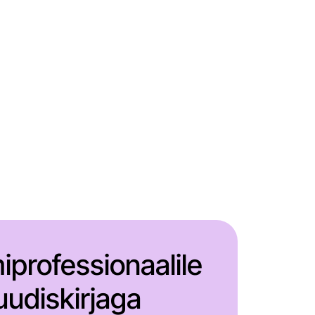
miprofessionaalile
udiskirjaga