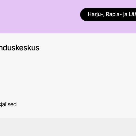
Harju-, Rapla- ja 
enduskeskus
jalised