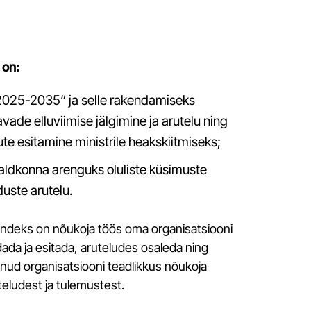
Lääne-Harju valla turismikataloog: Vald täis elamusi
 on:
 2025-2035“ ja selle rakendamiseks
Turismialased uurimustööd
ade elluviimise jälgimine ja arutelu ning
Kultuuriturismitoodete arendamine Eesti mõisate
te esitamine ministrile heakskiitmiseks;
näitel. Maarika Joa
aldkonna arenguks oluliste küsimuste
Vabatahtliku töö turismi arendusvõimalused Eesti
teenusepakkujate näitel. Gea Luik
duste arutelu.
Sünge turismi turundamine Eestis. Veronika
Laanpere
andeks on nõukoja töös oma organisatsiooni
Turismisihtkoha arendamine Haapsalu linna näitel.
dada ja esitada, aruteludes osaleda ning
Sirli Kikas
nud organisatsiooni teadlikkus nõukoja
Loodusturismi sihtkoha arendamine Rebala
eludest ja tulemustest.
muinsuskaitseala näitel. Anneli Sits