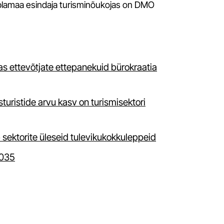
Rekreatiivsete tegevuste mõju hindamine
lamaa esindaja turisminõukojas on DMO
looduskeskkonnale disc golfi näitel. Kristin-Marie
Tappo
Reisijatele suunatud veebilehe arendamine Reisi
Targalt veebilehe näitel. Karin Voodla
s ettevõtjate ettepanekuid bürokraatia
turistide arvu kasv on turismisektori
b sektorite üleseid tulevikukokkuleppeid
2035