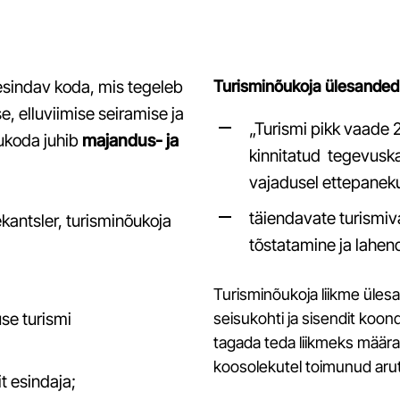
Kuidas olla ligipääsetav?
Trendid, millega arvestada
Kuidas pakkuda ärituristile sobivat teenust?
esindav koda, mis tegeleb
Turisminõukoja ülesanded
e, elluviimise seiramise ja
„Turismi pikk vaade
Turismiuuringud ja statistika
õukoda juhib
majandus- ja
kinnitatud tegevuskav
Kohalike elanike rahulolu turismiga: Harju-, Lääne- ja
vajadusel ettepaneku
Raplamaa, 2025
täiendavate turismiv
Uuring "Lühiajaline üüriturg Eestis", september 2025
antsler, turisminõukoja
tõstatamine ja lahen
Eesti turismi regionaalse mõju analüüs. MKM, 2024
Eesti muuseumide ja elamuskeskuste tuntus ja
Turisminõukoja liikme üles
maine 2023
use turismi
seisukohti ja sisendit koon
Harju-, Rapla-, Läänemaa ja Tallinna linna
klienditeekonna uuring 2022
tagada teda liikmeks määra
koosolekutel toimunud arut
Turismiarengu ülevaated
t esindaja;