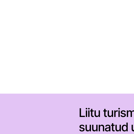
Liitu turis
suunatud u