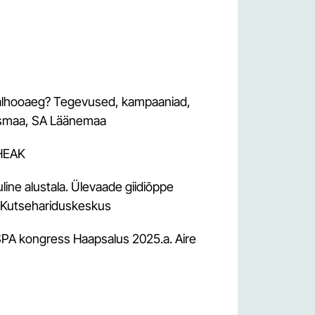
dalhooaeg? Tegevused, kampaaniad,
 Uusmaa, SA Läänemaa
 HEAK
luline alustala. Ülevaade giidiõppe
u Kutsehariduskeskus
ESPA kongress Haapsalus 2025.a. Aire