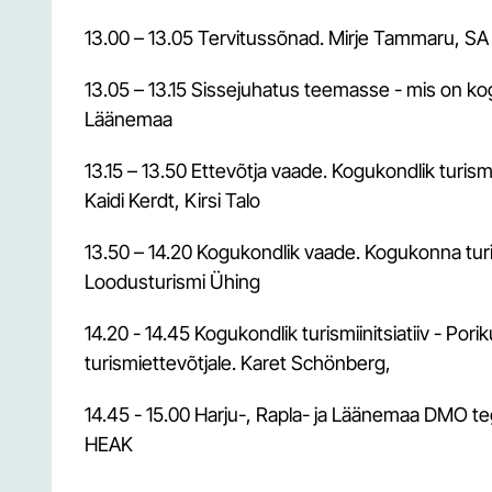
Turismistatistika andmebaasid
13.00 – 13.05 Tervitussõnad. Mirje Tammaru, S
Välisriikides tehtud turismiuuringud Eesti kohta
Kestliku turismi uuring
13.05 – 13.15 Sissejuhatus teemasse - mis on k
Üüripindade statistika
Läänemaa
Väliskülastajate piiriuuring 2023-24
13.15 – 13.50 Ettevõtja vaade. Kogukondlik turism
Eesti turismisektori tööjõu ja oskuste vajaduse
Kaidi Kerdt, Kirsi Talo
uuring 2022
Kliendi tagasiside mõõtmise tööriist Review Pro
13.50 – 14.20 Kogukondlik vaade. Kogukonna turi
Loodusturismi Ühing
14.20 - 14.45 Kogukondlik turismiinitsiatiiv - Pori
turismiettevõtjale. Karet Schönberg,
14.45 - 15.00 Harju-, Rapla- ja Läänemaa DMO t
HEAK