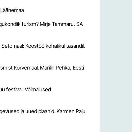
Rekreatiivsete tegevuste mõju hindamine
looduskeskkonnale disc golfi näitel. Kristin-Marie
A Läänemaa
Tappo
Reisijatele suunatud veebilehe arendamine Reisi
ogukondlik turism? Mirje Tammaru, SA
Targalt veebilehe näitel. Karin Voodla
 Setomaal: Koostöö kohalikul tasandil.
smist Kõrvemaal. Marilin Pehka, Eesti
kuu festival. Võimalused
egevused ja uued plaanid. Karmen Paju,