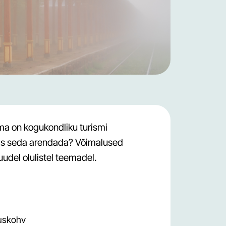
Lääne-Harju valla turismikataloog: Vald täis elamusi
Turismialased uurimustööd
Kultuuriturismitoodete arendamine Eesti mõisate
näitel. Maarika Joa
Vabatahtliku töö turismi arendusvõimalused Eesti
ma on kogukondliku turismi
teenusepakkujate näitel. Gea Luik
das seda arendada? Võimalused
Sünge turismi turundamine Eestis. Veronika
udel olulistel teemadel.
Laanpere
Turismisihtkoha arendamine Haapsalu linna näitel.
Sirli Kikas
Loodusturismi sihtkoha arendamine Rebala
muinsuskaitseala näitel. Anneli Sits
tuskohv