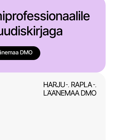
miprofessionaalile
udiskirjaga
Läänemaa DMO