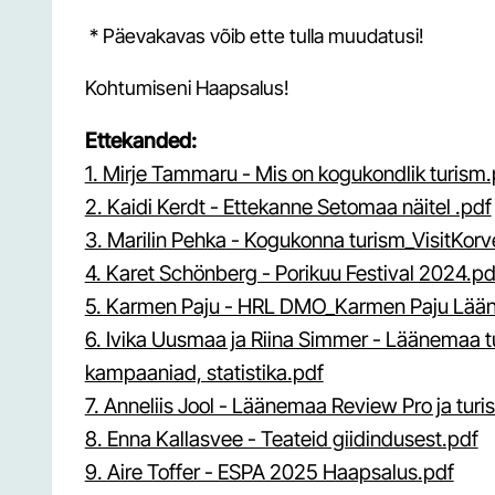
* Päevakavas võib ette tulla muudatusi!
Kohtumiseni Haapsalus!
Ettekanded:
1. Mirje Tammaru - Mis on kogukondlik turism.
2. Kaidi Kerdt - Ettekanne Setomaa näitel .pdf
3. Marilin Pehka - Kogukonna turism_VisitKor
4. Karet Schönberg - Porikuu Festival 2024.pd
5. Karmen Paju - HRL DMO_Karmen Paju Lään
6. Ivika Uusmaa ja Riina Simmer - Läänemaa 
kampaaniad, statistika.pdf
7. Anneliis Jool - Läänemaa Review Pro ja tur
8. Enna Kallasvee - Teateid giidindusest.pdf
9. Aire Toffer - ESPA 2025 Haapsalus.pdf