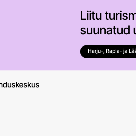
Liitu turis
suunatud u
Harju-, Rapla- ja 
enduskeskus